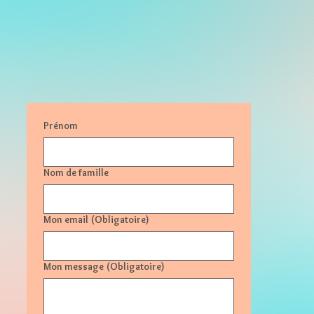
Prénom
Nom de famille
Mon email
(Obligatoire)
Mon message
(Obligatoire)